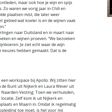
 ontleden, maar ook hoe je wijn en spijs
. Zo waren we vorig jaar in Chili en
de plaatsen mist, die later weer
t gebied wat koeler is en de wijnen vaak
n.’’
rlingen naar Duitsland en in maart naar
zoeken en wijnen proeven. ‘’We bezoeken
jnboeren. Je ziet echt waar de wijn
 keuzes hebben gemaakt. Dat is de
een workspace bij Apollo. Wij zitten hier
n de Bunt uit Nijkerk en Laura Wever uit
in Naarden-Vesting. Toen we verhuisden,
ocatie. Zelf kom ik uit Nijkerk en
nplaats en Maarn in. Omdat ik regelmatig
opleiding toe moet, is het voor mij