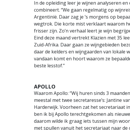
In de opleiding leer je wijnen analyseren en
combineert. ‘’We gaan regelmatig op wijnreis
Argentinië. Daar zag je ’s morgens op bepaal
wegtrok. Die korte mist verklaart waarom he
frisser zijn. Zo’n verhaal leert je wijn begrijpe
Eind deze maand vertrekt Klazien met 35 lee
Zuid-Afrika. Daar gaan ze wijngebieden be
daar de kelders en wijngaarden van lokale wi
vandaan komt en hoort waarom ze bepaalde
beste lesstof.’’
APOLLO
Waarom Apollo: ‘’Wij huren sinds 3 maanden 
meestal met twee secretaresse’s: Jantine va
Harderwijk. Voorheen zat het secretariaat 
ben ik bij Apollo terechtgekomen als nieuwe l
daarom wilde ik graag iets tussen mijn woo
met spullen vanuit het secretariaat naar de 