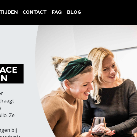
TIJDEN
CONTACT
FAQ
BLOG
ACE
EN
er
 draagt
e
llo. Ze
ngen bij