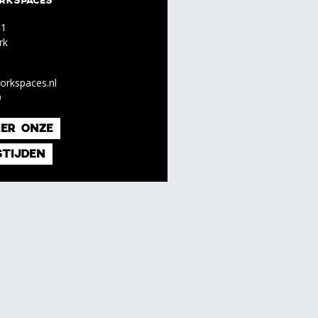
RKSPACES
 1
rk
orkspaces.nl
9
IER ONZE
STIJDEN