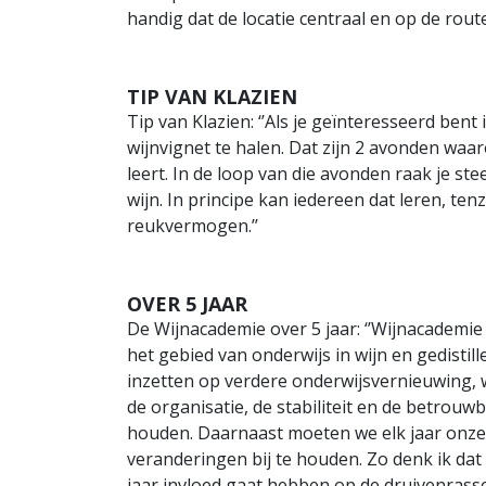
handig dat de locatie centraal en op de route l
TIP VAN KLAZIEN
Tip van Klazien: ‘’Als je geïnteresseerd bent
wijnvignet te halen. Dat zijn 2 avonden waa
leert. In de loop van die avonden raak je st
wijn. In principe kan iedereen dat leren, tenz
reukvermogen.’’
OVER 5 JAAR
De Wijnacademie over 5 jaar: ‘’Wijnacademie
het gebied van onderwijs in wijn en gedistil
inzetten op verdere onderwijsvernieuwing,
de organisatie, de stabiliteit en de betrouw
houden. Daarnaast moeten we elk jaar onze 
veranderingen bij te houden. Zo denk ik da
jaar invloed gaat hebben op de druivenrasse