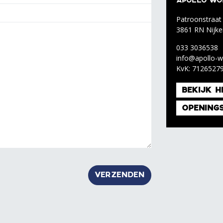
APOLLO WO
Patroonstraat
3861 RN Nijke
033 3036538
info@apollo-w
KvK: 7126527
BEKIJK H
OPENING
g te laten.